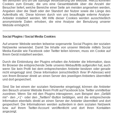
Wir bemühen uns um die ständige Verbesserung der Website. Hierzu kommen
Cookies zum Einsatz, die uns eine Gesamtstatistik über die Anzahl der
Besucher liefert, welche Bereiche einer Seite am meisten angesehen werden,
Angaben über die Stadt oder der Standort der Nutzer sowie die Länge des
Aufenthalts etc. Diese können durch von uns beauftragte externe Analyse-
Anbieter installiert werden. Mit Hilfe dieser Cookies werden ausschließlich
anonymisierte Daten erhoben, die eine Analyse der Benutzung unserer
Website ermöglicht.
Social Plugins / Social Media Cookies
Auf unserer Website werden teilweise sogenannte Social Plugins der sozialen
Netzwerke verwendet. Damit Sie Inhalte von unserer Website mittels Social
Media-Kanäle wie Facebook oder Twitter teilen können, muss ein Cookie auf
Ihrem Gerät installiert werden.
Durch die Einbindung der Plugins erhalten die Anbieter die Information, dass
Ihr Browser die entsprechende Seite unseres Webauftritts aufgerufen hat, auch
wenn Sie kein Profil bei dem entsprechenden Anbieter besitzen oder gerade
nicht eingeloggt sind. Diese Information (einschließlich Ihrer IP-Adresse) wird
von Ihrem Browser direkt an einen Server des jeweiligen Anbieters übermittelt
und dort gespeichert.
Sind Sie bei einem der sozialen Netzwerke eingeloggt, können die Anbieter
den Besuch unserer Website Ihrem Profil auf Facebook bzw. Twitter unmittelbar
zuordnen. Wenn Sie mit den Plugins interagieren, zum Beispiel den „Gefällt
mir“- den „+1“- oder den „Twittern“-Button betätigen, wird die entsprechende
Information ebenfalls direkt an einen Server der Anbieter übermittelt und dort
gespeichert. Die Informationen werden außerdem in dem sozialen Netzwerk
bzw. auf Ihrem Twitter-Account veröffentlicht und dort Ihren Kontakten
angezeigt.