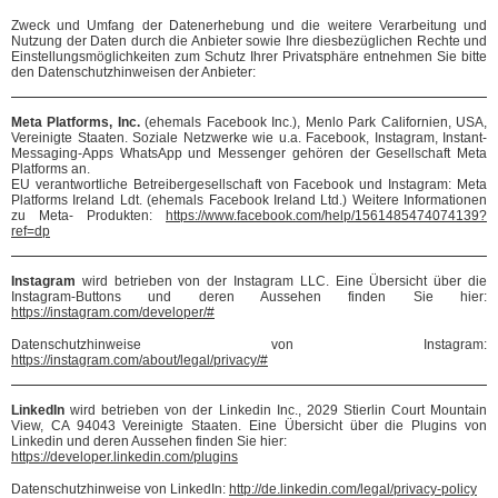
Zweck und Umfang der Datenerhebung und die weitere Verarbeitung und
Nutzung der Daten durch die Anbieter sowie Ihre diesbezüglichen Rechte und
Einstellungsmöglichkeiten zum Schutz Ihrer Privatsphäre entnehmen Sie bitte
den Datenschutzhinweisen der Anbieter:
Meta Platforms, Inc.
(ehemals Facebook Inc.), Menlo Park Californien, USA,
Vereinigte Staaten. Soziale Netzwerke wie u.a. Facebook, Instagram, Instant-
Messaging-Apps WhatsApp und Messenger gehören der Gesellschaft Meta
Platforms an.
EU verantwortliche Betreibergesellschaft von Facebook und Instagram: Meta
Platforms Ireland Ldt. (ehemals Facebook Ireland Ltd.) Weitere Informationen
zu Meta- Produkten:
https://www.facebook.com/help/1561485474074139?
ref=dp
Instagram
wird betrieben von der Instagram LLC. Eine Übersicht über die
Instagram-Buttons und deren Aussehen finden Sie hier:
https://instagram.com/developer/#
Datenschutzhinweise von Instagram:
https://instagram.com/about/legal/privacy/#
LinkedIn
wird betrieben von der Linkedin Inc., 2029 Stierlin Court Mountain
View, CA 94043 Vereinigte Staaten. Eine Übersicht über die Plugins von
Linkedin und deren Aussehen finden Sie hier:
https://developer.linkedin.com/plugins
Datenschutzhinweise von LinkedIn:
http://de.linkedin.com/legal/privacy-policy