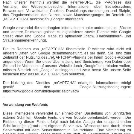
Nach unserer Kenntnis werden die Referrer-URL, die IP-Adresse, das
Verhalten der Webseitenbesucher, Informationen über Betriebssystem,
Browser und Verweildauer, Cookies, Darstellungsanweisungen und Skripte,
das Eingabeverhalten des Nutzers sowie Mausbewegungen im Bereich der
„reCAPTCHA“-Checkbox an „Google“ übertragen.
Google verwendet die so erlangten Informationen unter anderem dazu, Bücher
und andere Druckerzeugnisse zu digitalisieren sowie Dienste wie Google
Street View und Google Maps zu optimieren (bspw. Hausnummern- und
Straßennamenerkennung).
Die im Rahmen von „reCAPTCHA“ übermittelte IP-Adresse wird nicht mit
anderen Daten von Google zusammengeführt, es sei denn, Sie sind zum
Zeitpunkt der Nutzung des „reCAPTCHA“-Plug-ins bei Ihrem Google-Account
angemeldet. Wenn Sie diese Übermittlung und Speicherung von Daten über
Sie und Ihr Verhalten auf unserer Website durch „Google“ unterbinden wollen,
müssen Sie sich bei „Google“ ausloggen und zwar bevor Sie unsere Seite
besuchen bzw. das reCAPTCHA Plug-in benutzen.
Die Nutzung des Dienstes „reCAPTCHA“ erlangten Informationen erfolgt
gemäß den Google-Nutzungsbedingungen:
https://www.google.com/intl/de/policies/privacy/
Verwendung von Webfonts
Diese Internetseite verwendet zur einheitlichen Darstellung von Schriftarten
externe Schriften, Google Fonts, die von Google bereitgestellt werden. Die
Einbindung dieser Fonts erfolgt nach lokaler Ablage der entsprechenden
Schriftarten[nbsp] auf dem eigenen Server bzw. Webspace und durch einen
Serveraufruf mit dem Serverstandort in Deutschland. Eine Verbindung zu