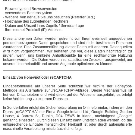
Ihr Browser automatisch an uns übermittelt.
- Browsertyp und Browserversion
- verwendetes Betriebssystem
- Website, von der aus Sie uns besuchen (Referrer URL)
- Hostname des zugreifenden Rechners
- Datum und Uhrzeit Ihres Zugriffs / Serveranfrage
- Ihre Internet Protokoll (IP)-Adresse.
Diese anonymen Daten werden getrennt von Ihren eventuell angegebenen
personenbezogenen Daten gespeichert und sind nicht bestimmten Personen
zuordenbar. Eine Zusammenführung dieser Daten mit anderen Datenquellen
wird nicht vorgenommen. Wir behalten uns vor, diese Daten nachträglich zu
prüfen, wenn uns konkrete Anhaltspunkte für eine rechtswidrige Nutzung
bekannt werden. Die Daten werden zu statistischen Zwecken ausgewertet, um
unseren Internetauftritt und unsere Angebote optimieren zu können.
Einsatz von Honeypot oder reCAPTCHA
Eingabeformulare auf unserer Seite schützen wir mithilfe der Honeypot-
Methode als Alternative zur „reCAPTCHA“-Abfrage. Dieser Mechanismus ist
frei von Drittanbietern und wird direkt auf der Webseite ausgeführt, es erfolgt
keine Verbindung zu externen Diensten.
In Sonderfällen erfolgt die Sicherheitsprüfung im Onlineformular, indem wir den
Dienst „reCAPTCHA“ der Firma Google Ireland Ltd., Google Building Gordon
House, 4 Barrow St, Dublin, D04 E5W5 in Irland, nachfolgend „Google“
genannt, einsetzen. Durch diesen Einsatz kann unterschieden werden, ob die
entsprechende Eingabe menschlicher Herkunft ist oder durch automatisierte
maschinelle Verarbeitung missbräuchlich erfolgt.