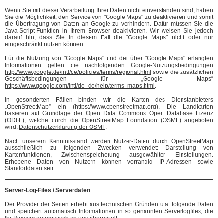
Wenn Sie mit dieser Verarbeitung Ihrer Daten nicht einverstanden sind, haben
Sie die Möglichkeit, den Service von "Google Maps" zu deaktivieren und somit
die Übertragung von Daten an Google zu verhindern. Dafür müssen Sie die
Java-Script-Funktion in Ihrem Browser deaktivieren. Wir weisen Sie jedoch
darauf hin, dass Sie in diesem Fall die "Google Maps" nicht oder nur
eingeschränkt nutzen können.
Für die Nutzung von "Google Maps" und der über "Google Maps" erlangten
Informationen gelten die nachfolgenden Google-Nutzungsbedingungen
http://www.google.de/intl/de/policies/terms/regional.html
sowie die zusätzlichen
Geschäftsbedingungen für „Google Maps“
https://www.google.com/intl/de_de/help/terms_maps.html
.
In gesonderten Fällen binden wir die Karten des Dienstanbieters
„OpenStreetMap” ein (
https://www.openstreetmap.org
). Die Landkarten
basieren auf Grundlage der Open Data Commons Open Database Lizenz
(ODbL), welche durch die OpenStreetMap Foundation (OSMF) angeboten
wird.
Datenschutzerklärung der OSMF
.
Nach unserem Kenntnisstand werden Nutzer-Daten durch OpenStreetMap
ausschließlich zu folgenden Zwecken verwendet: Darstellung von
Kartenfunktionen, Zwischenspeicherung ausgewählter Einstellungen.
Erhobene Daten von Nutzern können vorrangig IP-Adressen sowie
Standortdaten sein.
Server-Log-Files / Serverdaten
Der Provider der Seiten erhebt aus technischen Gründen u.a. folgende Daten
und speichert automatisch Informationen in so genannten Serverlogfiles, die