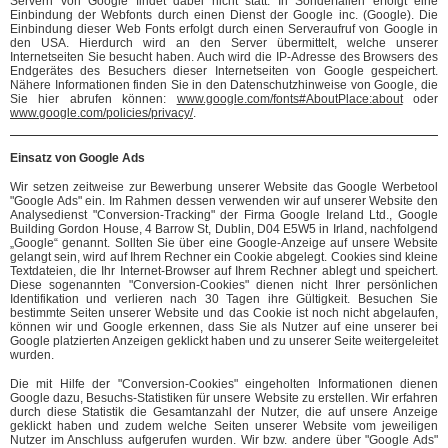
Servern von Google findet dabei nicht statt. In Sonderfällen erfolgt eine
Einbindung der Webfonts durch einen Dienst der Google inc. (Google). Die
Einbindung dieser Web Fonts erfolgt durch einen Serveraufruf von Google in
den USA. Hierdurch wird an den Server übermittelt, welche unserer
Internetseiten Sie besucht haben. Auch wird die IP-Adresse des Browsers des
Endgerätes des Besuchers dieser Internetseiten von Google gespeichert.
Nähere Informationen finden Sie in den Datenschutzhinweise von Google, die
Sie hier abrufen können:
www.google.com/fonts#AboutPlace:about
oder
www.google.com/policies/privacy/
.
Einsatz von Google Ads
Wir setzen zeitweise zur Bewerbung unserer Website das Google Werbetool
"Google Ads" ein. Im Rahmen dessen verwenden wir auf unserer Website den
Analysedienst "Conversion-Tracking" der Firma Google Ireland Ltd., Google
Building Gordon House, 4 Barrow St, Dublin, D04 E5W5 in Irland, nachfolgend
„Google“ genannt. Sollten Sie über eine Google-Anzeige auf unsere Website
gelangt sein, wird auf Ihrem Rechner ein Cookie abgelegt. Cookies sind kleine
Textdateien, die Ihr Internet-Browser auf Ihrem Rechner ablegt und speichert.
Diese sogenannten "Conversion-Cookies" dienen nicht Ihrer persönlichen
Identifikation und verlieren nach 30 Tagen ihre Gültigkeit. Besuchen Sie
bestimmte Seiten unserer Website und das Cookie ist noch nicht abgelaufen,
können wir und Google erkennen, dass Sie als Nutzer auf eine unserer bei
Google platzierten Anzeigen geklickt haben und zu unserer Seite weitergeleitet
wurden.
Die mit Hilfe der "Conversion-Cookies" eingeholten Informationen dienen
Google dazu, Besuchs-Statistiken für unsere Website zu erstellen. Wir erfahren
durch diese Statistik die Gesamtanzahl der Nutzer, die auf unsere Anzeige
geklickt haben und zudem welche Seiten unserer Website vom jeweiligen
Nutzer im Anschluss aufgerufen wurden. Wir bzw. andere über "Google Ads"