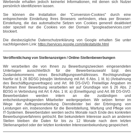
Werbende erhalten jedoch keinerlei Informationen, mit denen sich Nutzer
persönlich identifizieren lassen.
Sie können die Installation der "Conversion-Cookies" durch eine
entsprechende Einstellung Ihres Browsers verhindern, etwa per Browser-
Einstellung, die das automatische Setzen von Cookies generell deaktiviert
oder speziell nur die Cookies von der Domain "googleadservices.com“
blockiert.
Die diesbezügliche Datenschutzerklärung von Google erhalten Sie unter
nachfolgendem Link:
https://services.google.com/sitestats/de.html
Veröffentlichung von Stellenanzeigen / Online-Stellenbewerbungen
Wir verarbeiten die von Ihnen zu Bewerbungszwecken eingesendeten
Unterlagen ausschließlich für die Bewerberauswahl bzgl. des
Zustandekommens eines Beschäftigungsverhältnisses. Rechtsgrundlage
hierfür ist § 26 BDSG [nbsp]in Verbindung mit Art. 6 Abs. 1 lit. b) (Anbahnung
des Beschäftigungsvertrages) und Art. 88 DS-GVO. Freiwillige Angaben im
Rahmen Ihrer Bewerbung verarbeiten wir auf Grundlage von § 26 Abs. 2
BDSG in Verbindung mit Art. 6 Abs. 1 lit. a) (Einwilligung) und Art. 88 DS-GVO.
Bewerberdaten werden intern an die zuständigen und
entscheidungstragenden Mitarbeiter weitergegeben. Wir setzen ferner im
Wege der Auftragsverarbeitung Dienstleister bei der Erbringung von
Leistungen ein, insbesondere für die Bereitstellung, Wartung und Pflege von
IT-Systemen. Bewerberdaten werden sechs Monate nach Ende des konkreten
Bewerbungsverfahrens gelöscht. Bei bekundetem Interesse auch an anderen
Stellen bleiben die Daten für bis zu 12 Monate nach dem letzten
Stellenangebot oder der letzten konkreten Interessenbekundung gespeichert.