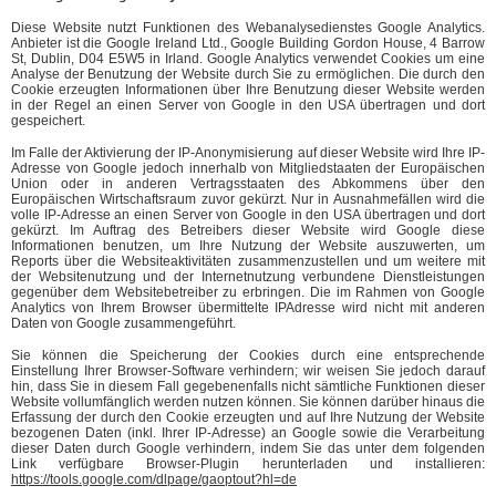
Diese Website nutzt Funktionen des Webanalysedienstes Google Analytics.
Anbieter ist die Google Ireland Ltd., Google Building Gordon House, 4 Barrow
St, Dublin, D04 E5W5 in Irland. Google Analytics verwendet Cookies um eine
Analyse der Benutzung der Website durch Sie zu ermöglichen. Die durch den
Cookie erzeugten Informationen über Ihre Benutzung dieser Website werden
in der Regel an einen Server von Google in den USA übertragen und dort
gespeichert.
Im Falle der Aktivierung der IP-Anonymisierung auf dieser Website wird Ihre IP-
Adresse von Google jedoch innerhalb von Mitgliedstaaten der Europäischen
Union oder in anderen Vertragsstaaten des Abkommens über den
Europäischen Wirtschaftsraum zuvor gekürzt. Nur in Ausnahmefällen wird die
volle IP-Adresse an einen Server von Google in den USA übertragen und dort
gekürzt. Im Auftrag des Betreibers dieser Website wird Google diese
Informationen benutzen, um Ihre Nutzung der Website auszuwerten, um
Reports über die Websiteaktivitäten zusammenzustellen und um weitere mit
der Websitenutzung und der Internetnutzung verbundene Dienstleistungen
gegenüber dem Websitebetreiber zu erbringen. Die im Rahmen von Google
Analytics von Ihrem Browser übermittelte IPAdresse wird nicht mit anderen
Daten von Google zusammengeführt.
Sie können die Speicherung der Cookies durch eine entsprechende
Einstellung Ihrer Browser-Software verhindern; wir weisen Sie jedoch darauf
hin, dass Sie in diesem Fall gegebenenfalls nicht sämtliche Funktionen dieser
Website vollumfänglich werden nutzen können. Sie können darüber hinaus die
Erfassung der durch den Cookie erzeugten und auf Ihre Nutzung der Website
bezogenen Daten (inkl. Ihrer IP-Adresse) an Google sowie die Verarbeitung
dieser Daten durch Google verhindern, indem Sie das unter dem folgenden
Link verfügbare Browser-Plugin herunterladen und installieren:
https://tools.google.com/dlpage/gaoptout?hl=de